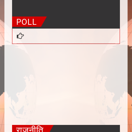
50
51
52
53
54
55
56
POLL
राजनीति