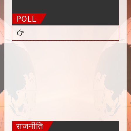
50
51
52
53
54
55
56
POLL
राजनीति