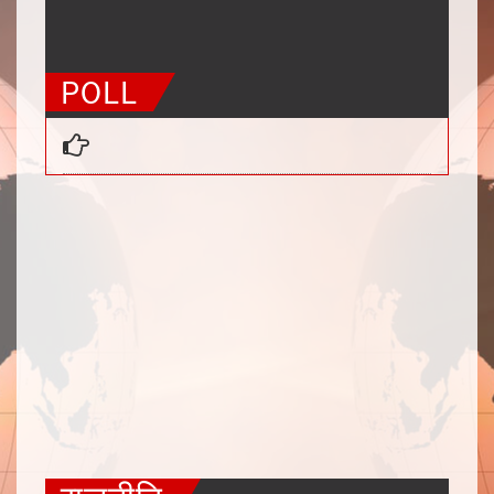
50
51
52
53
54
55
56
POLL