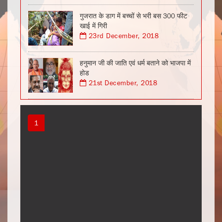
गुजरात के डाग में बच्चों से भरी बस 300 फीट
खाई में गिरी
23rd December, 2018
हनुमान जी की जाति एवं धर्म बताने को भाजपा में
होड
21st December, 2018
1
2
3
4
5
6
7
8
9
10
11
12
13
14
15
16
17
18
19
20
21
22
23
24
25
26
27
28
29
30
31
32
33
34
35
36
37
38
39
40
41
42
43
44
45
46
47
48
49