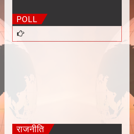
50
51
52
53
54
55
56
POLL
राजनीति