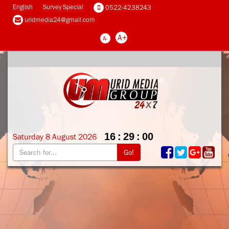
English
Survey Special
0522-4238243
uridmedia24@gmail.com
A+
A-
16
:
29
:
00
Saturday
8
August
2026
Go!