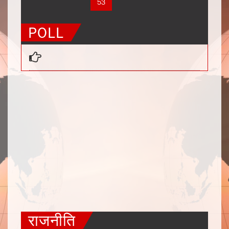
50
51
52
53
54
55
56
POLL
राजनीति