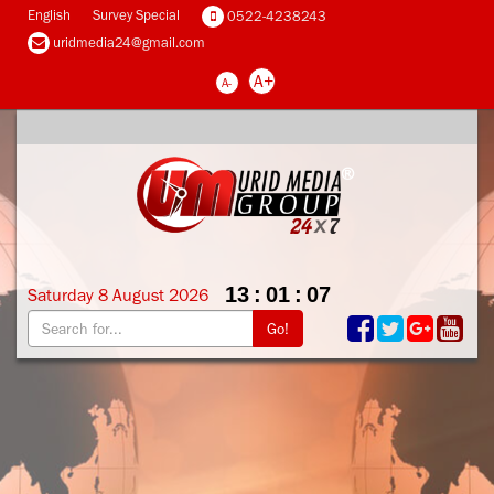
English
Survey Special
0522-4238243
uridmedia24@gmail.com
A+
A-
13
:
01
:
08
Saturday
8
August
2026
Go!