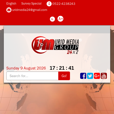
English
Survey Special
0522-4238243
uridmedia24@gmail.com
A+
A-
17
:
21
:
42
Sunday
9
August
2026
Go!