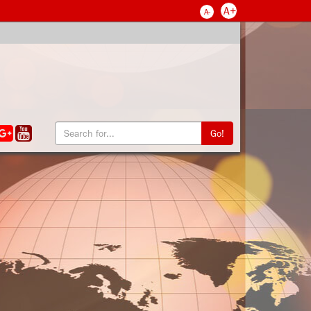
A+
A-
Go!