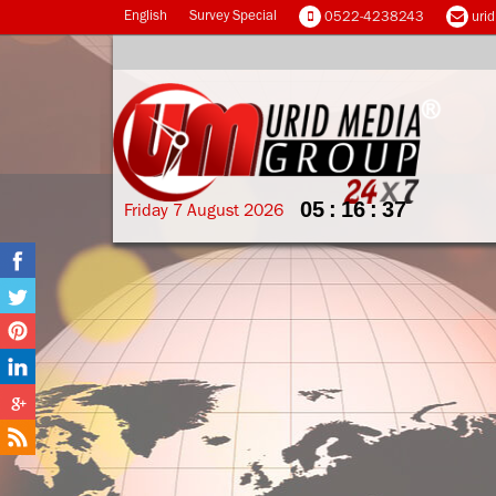
English
Survey Special
0522-4238243
uri
05
:
16
:
38
Friday
7
August
2026