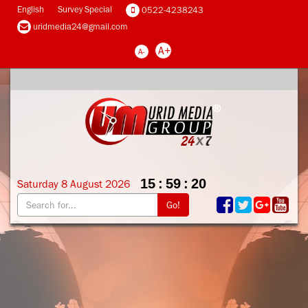
English
Survey Special
0522-4238243
uridmedia24@gmail.com
A+
A-
15
:
59
:
21
Saturday
8
August
2026
Go!