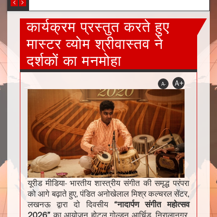
कार्यक्रम प्रस्तुत करते हुए
मास्टर व्योम श्रीवास्तव ने
दर्शकों का मनमोहा
A+
A-
यूरीड मीडिया- भारतीय शास्त्रीय संगीत की समृद्ध परंपरा
को आगे बढ़ाते हुए, पंडित अनोखेलाल मिश्र कल्चरल सेंटर,
लखनऊ द्वारा दो दिवसीय
“नादार्पण संगीत महोत्सव
2026”
का आयोजन होटल गोल्डन आर्चिड, निरालानगर,