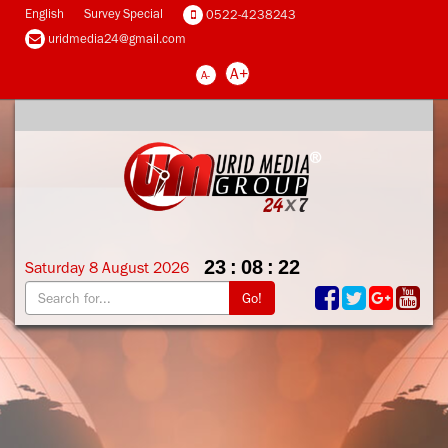
English
Survey Special
0522-4238243
uridmedia24@gmail.com
A+
A-
23
:
08
:
23
Saturday
8
August
2026
Go!